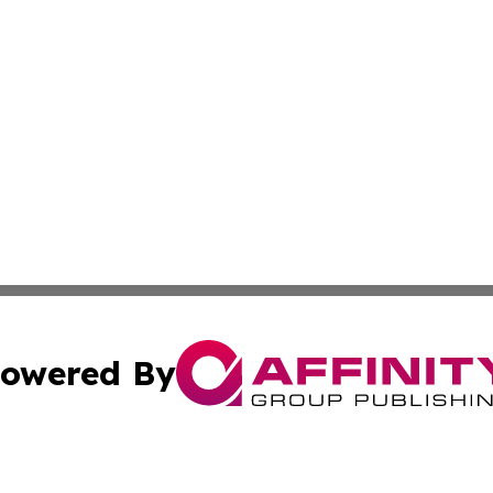
owered By
ubmit Press Release
Terms & Conditions
Copyright/DMCA