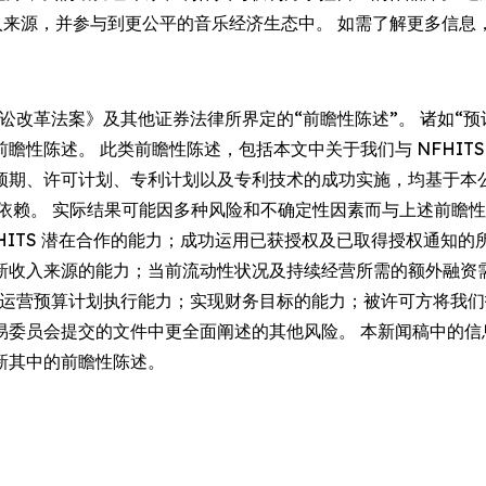
拓新收入来源，并参与到更公平的音乐经济生态中。 如需了解更多信
讼改革法案》及其他证券法律所界定的“前瞻性陈述”。 诸如“预计
性陈述。 此类前瞻性陈述，包括本文中关于我们与 NFHITS 
预期、许可计划、专利计划以及专利技术的成功实施，均基于本
度依赖。 实际结果可能因多种风险和不确定性因素而与上述前瞻
 NFHITS 潜在合作的能力；成功运用已获授权及已取得授权通
新收入来源的能力；当前流动性状况及持续经营所需的额外融资
管理与运营预算计划执行能力；实现财务目标的能力；被许可方将
易委员会提交的文件中更全面阐述的其他风险。 本新闻稿中的信
新其中的前瞻性陈述。