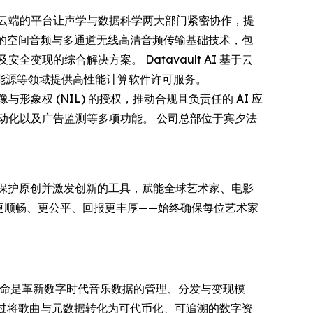
公司基于云端的平台让声学与数据科学两大部门紧密协作，提
具备业界领先的空间音频与多通道无线高清音频传输基础技术，包
现的综合解决方案。 Datavault AI 基于云
能源等领域提供高性能计算软件许可服务。
肖像与形象权 (NIL) 的授权，推动合规且负责任的 AI 应
、营销自动化以及广告监测等多项功能。 公司总部位于宾夕法
、保护原创并激发创新的工具，赋能全球艺术家、电影
程更顺畅、更公平、回报更丰厚——始终确保每位艺术家
h 合作。我们的使命是革新数字时代音乐数据的管理、分发与变现模
通过将歌曲与元数据转化为可代币化、可追溯的数字资