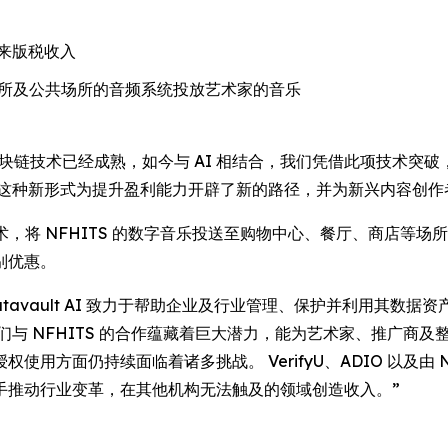
来版税收入
各类娱乐场所及公共场所的音频系统投放艺术家的音乐
表示：“区块链技术已经成熟，如今与 AI 相结合，我们凭借此项技
 这种新形式为提升盈利能力开辟了新的路径，并为新兴内容创作
IO 音频技术，将 NFHITS 的数字音乐投送至购物中心、餐厅、
别优惠。
ey 表示：“Datavault AI 致力于帮助企业及行业管理、保护并
们与 NFHITS 的合作蕴藏着巨大潜力，能为艺术家、推广商
方面仍持续面临着诸多挑战。 VerifyU、ADIO 以及由 NY
携手推动行业变革，在其他机构无法触及的领域创造收入。”