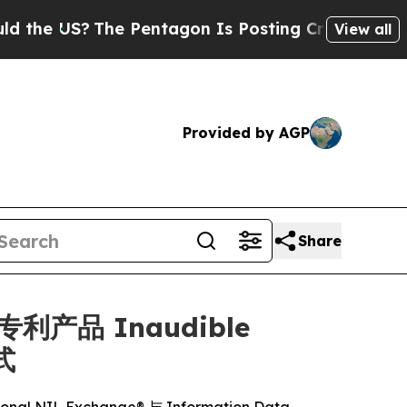
?
The Pentagon Is Posting Cryptic Biblical Messa
View all
Provided by AGP
Share
过专利产品 Inaudible
式