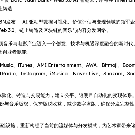
 Data Vault Bank® Web 3.0 AI 智能体，即将在 Internation
链上铸造
 -- 通过IBN发布 -- AI 驱动型数据可视化、价值评估与变现领域的领军企业 
Web 3.0、链上铸造及区块链的音乐与内容分发网络。
 的使命是引领音乐与电影产业迈入一个创意、技术与机遇深度融合的新
及创业者赋能。
Music、iTunes、AMI Entertainment、AWA、Bitmoji、Bo
Radio、Instagram、iMusica、Naver Live、Shazam、Sna
的体验化、铸造与交易能力，建立公平、透明且自动化的变现体系。 为加速这
艺术家身份与音乐版权，保护版税收益，减少数字盗版，确保分发完
 AI 的分发基础设施，重新构想了当前的流媒体与分发模式，为艺术家