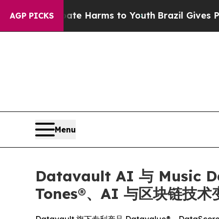
to Abate Harms to Youth
Brazil Gives Parents Soc
AGP PICKS
Menu
Datavault AI 与 Musi
Tones®、AI 与区块链