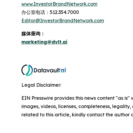
www.InvestorBrandNetwork.com
办公室电话：512.354.7000
Editor@InvestorBrandNetwork.com
媒体垂询：
marketing@dvlt.ai
Legal Disclaimer:
EIN Presswire provides this news content "as is" 
images, videos, licenses, completeness, legality, o
related to this article, kindly contact the author