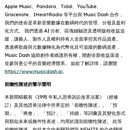
Apple Music、Pandora、Tidal、YouTube、
Gracenote、IHeartRadio 等平台與 Music Dash 合作，
我們的使命是革新音樂數據在數碼時代的管理、分發及盈利
化方式。 我們透過 AI 分析、區塊鏈驗證及透明版稅收益追
蹤，讓藝人、製作人及權利持有人全面掌控其作品資產。
透過將歌曲與元數據轉化為代幣化且可追蹤的數碼資產，
Music Dash 協助創作者維護所有權，開創全新收益渠道，
並參與更公平的音樂經濟體系。 如欲了解詳情，請瀏覽
https://www.musicdash.ai
。
前瞻性陳述的警示聲明
本新聞稿載有《1995 年私人證券訴訟改革法案》（經修
訂）及其他證券法律中所界定的「前瞻性陳述」。 「預
期」、「將會」、「預計」、「持續」等詞彙及其變化形式
與類似未來或條件性表述，均用於識別前瞻性陳述。 此等
前瞻性陳述，包括本文中有關我們與 NFHITS 的合作關係