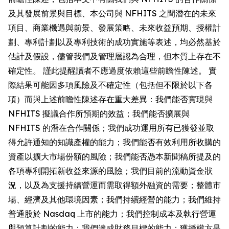
及其發展前景與目標、本公司與 NFHITS 之間潛在的未來
項目、商業機遇與前景、發展策略、未來收益預期、授權計
劃、專利計劃以及專利技術的成功實施等表述，均必然基於
估計及假設，儘管我們及管理層認為合理，但本質上存在不
確定性。 謹此提醒讀者不應過度依賴這些前瞻性陳述。 實
際結果可能因多項風險及不確定性（包括但不限於以下各
項）而與上述前瞻性陳述存在重大差異：我們能否實現與
NFHITS 擬議合作所預期的效益；我們能否擴展與
NFHITS 的潛在合作關係；我們成功運用所有已獲發並取
得允許通知的知識產權的能力；我們能否有效利用所收購的
資產以擴大市場份額的風險；我們能否憑本新聞稿所提及的
各項專利開拓新收益來源的風險；我們目前的流動資金狀
況，以及為支援持續營運而需取得額外融資的需要；整體市
場、經濟及其他環境因素；我們持續經營的能力；我們維持
普通股於 Nasdaq 上市的能力；我們控制成本及執行營運
與預算計劃的能力；我們達成財務目標的能力；獲授權方是