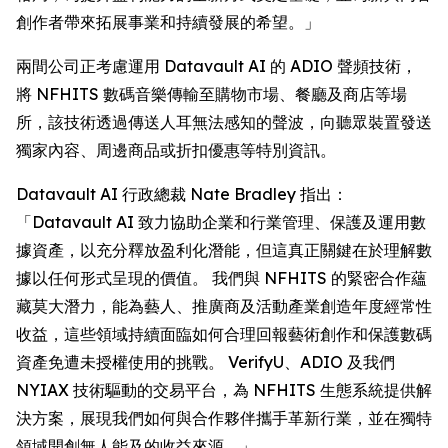
創作者帶來拓展事業和持續發展的希望。」
兩間公司正考慮運用 Datavault AI 的 ADIO 聲頻技術，
將 NFHITS 數碼音樂傳輸至購物市場、餐廳及商店等場
所，該技術透過傳送人耳無法感知的聲波，向聽眾裝置發送
獨家內容、周邊商品或折扣優惠等特別資訊。
Datavault AI 行政總裁 Nate Bradley 指出：
「Datavault AI 致力協助企業和行業管理、保護及運用數
據資產，以充分釋放盈利化潛能，但這真正關鍵在於理解數
據以任何形式呈現的價值。 我們與 NFHITS 的緊密合作蘊
藏莫大潛力，能為藝人、推廣商及活動產業創造年度經常性
收益，這些領域持續面臨如何合理回報藝術創作和保護數碼
資產免遭未授權使用的挑戰。 VerifyU、ADIO 及我們
NYIAX 技術驅動的交易平台，為 NFHITS 生態系統提供解
決方案，展現我們如何與合作夥伴攜手革新行業，並在獨特
領域開創無人能及的收益來源。」