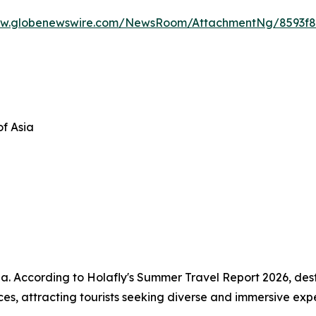
ww.globenewswire.com/NewsRoom/AttachmentNg/8593f8
of Asia
Asia. According to Holafly's Summer Travel Report 2026, de
nces, attracting tourists seeking diverse and immersive exp