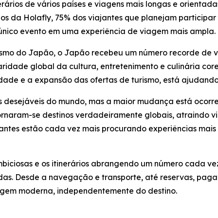
rários de vários países e viagens mais longas e orientada
s da Holafly, 75% dos viajantes que planejam participa
único evento em uma experiência de viagem mais ampla.
mo do Japão, o Japão recebeu um número recorde de vis
aridade global da cultura, entretenimento e culinária core
dade e a expansão das ofertas de turismo, está ajudando
s desejáveis do mundo, mas a maior mudança está ocorren
ornaram-se destinos verdadeiramente globais, atraindo vi
antes estão cada vez mais procurando experiências mais r
biciosas e os itinerários abrangendo um número cada vez
adas. Desde a navegação e transporte, até reservas, pag
iagem moderna, independentemente do destino.