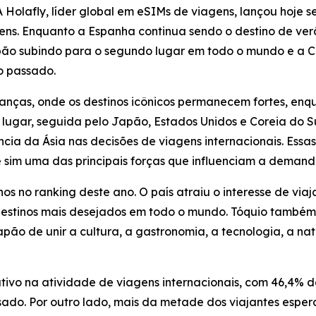
olafly, líder global em eSIMs de viagens, lançou hoje 
ns. Enquanto a Espanha continua sendo o destino de verã
apão subindo para o segundo lugar em todo o mundo e a C
o passado.
anças, onde os destinos icônicos permanecem fortes, enq
lugar, seguida pelo Japão, Estados Unidos e Coreia do Su
ência da Ásia nas decisões de viagens internacionais. Es
sim uma das principais forças que influenciam a demanda
no ranking deste ano. O país atraiu o interesse de viaj
 destinos mais desejados em todo o mundo. Tóquio també
apão de unir a cultura, a gastronomia, a tecnologia, a n
tivo na atividade de viagens internacionais, com 46,4% d
do. Por outro lado, mais da metade dos viajantes espera 