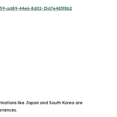
59-ad89-44e6-8d02-15d7e483f8b2
stinations like Japan and South Korea are
eriences.