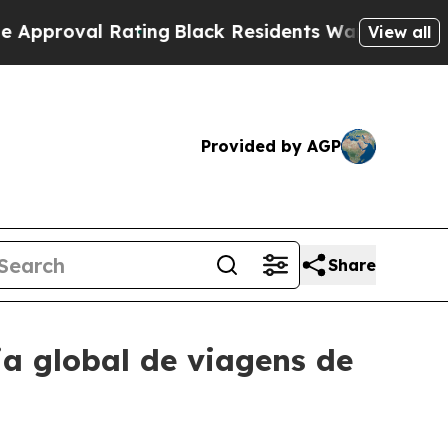
oval Rating
Black Residents Warned of Abusive Co
View all
Provided by AGP
Share
a global de viagens de