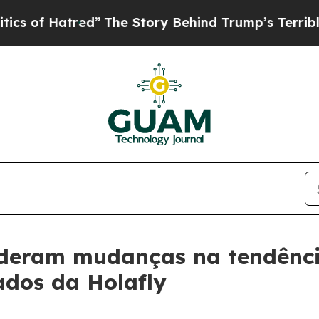
 Hatred”
The Story Behind Trump’s Terrible Appr
ideram mudanças na tendênci
ados da Holafly