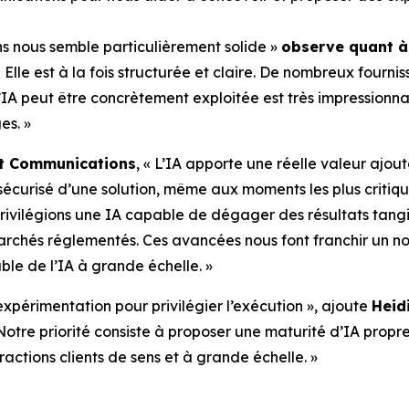
s nous semble particulièrement solide »
observe quant à 
 Elle est à la fois structurée et claire. De nombreux fourn
 l’IA peut être concrètement exploitée est très impression
es. »
art Communications
, « L’IA apporte une réelle valeur ajou
sécurisé d’une solution, même aux moments les plus critiq
privilégions une IA capable de dégager des résultats tang
rchés réglementés. Ces avancées nous font franchir un 
le de l’IA à grande échelle. »
xpérimentation pour privilégier l’exécution », ajoute
Heid
Notre priorité consiste à proposer une maturité d’IA prop
ctions clients de sens et à grande échelle. »