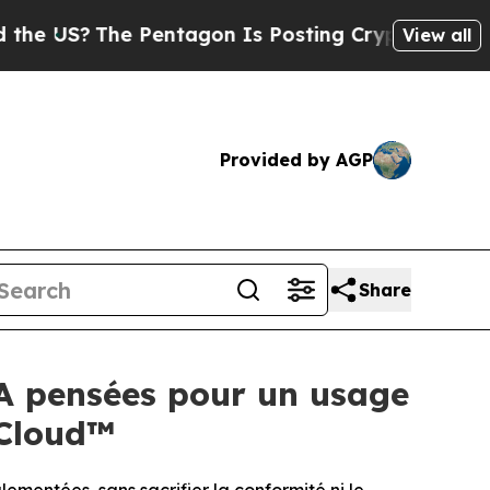
he Pentagon Is Posting Cryptic Biblical Message
View all
Provided by AGP
Share
A pensées pour un usage
 Cloud™