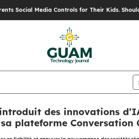
al Media Controls for Their Kids. Should the US?
T
ntroduit des innovations d’I
e sa plateforme Conversation