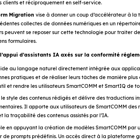
s clients et réciproquement en self-service.
orm Migration
vise à donner un coup d’accélérateur à la
cédentes collectes de données numériques en un répertoi
urs peuvent se reposer sur cette technologie pour traiter d
ens formulaires.
l’appui d’assistants IA axés sur la conformité réglem
ide au langage naturel directement intégrée aux applicat
nes pratiques et de réaliser leurs tâches de manière plus
util et rendre les utilisateurs SmartCOMM et SmartIQ de to
r le style des contenus rédigés et délivre des traductions i
taires. Il apporte aux utilisateurs de SmartCOMM des résul
 la traçabilité des contenus assistés par l’IA.
le en appuyant la création de modèles SmartCOMM par un
tir de prompts prédéfinis. Un accès direct à la plateforme