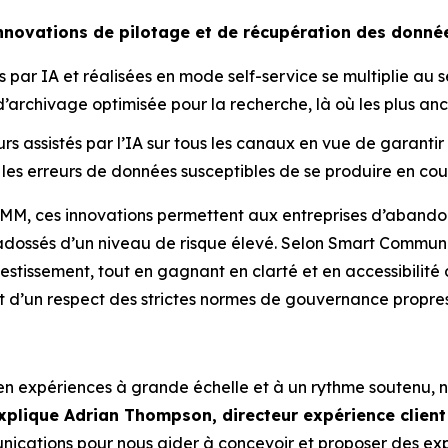
innovations de pilotage et de récupération des donné
es par IA et réalisées en mode self-service se multiplie a
chivage optimisée pour la recherche, là où les plus anci
 assistés par l’IA sur tous les canaux en vue de garantir
r les erreurs de données susceptibles de se produire en cou
M, ces innovations permettent aux entreprises d’abandonn
adossés d’un niveau de risque élevé. Selon Smart Communi
estissement, tout en gagnant en clarté et en accessibilité 
t d’un respect des strictes normes de gouvernance propre
en expériences à grande échelle et à un rythme soutenu, n
xplique Adrian Thompson, directeur expérience client
ications pour nous aider à concevoir et proposer des expé