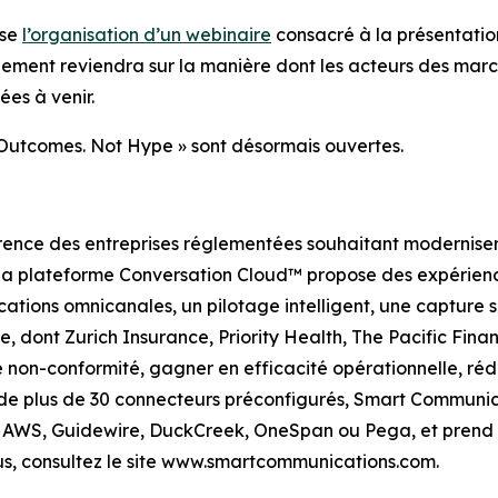
ose
l’organisation d’un webinaire
consacré à la présentation
ement reviendra sur la manière dont les acteurs des mar
ées à venir.
: Outcomes. Not Hype » sont désormais ouvertes.
ence des entreprises réglementées souhaitant moderniser 
. Sa plateforme Conversation Cloud™ propose des expérien
tions omnicanales, un pilotage intelligent, une capture 
, dont Zurich Insurance, Priority Health, The Pacific Fina
 non-conformité, gagner en efficacité opérationnelle, réd
 de plus de 30 connecteurs préconfigurés, Smart Communic
, AWS, Guidewire, DuckCreek, OneSpan ou Pega, et prend e
lus, consultez le site www.smartcommunications.com.