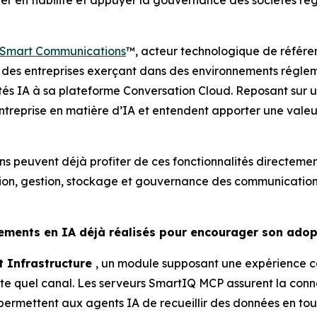
r en fiabilité et appuyer la gouvernance des sociétés régl
Smart Communications
™, acteur technologique de référ
s des entreprises exerçant dans des environnements réglem
lités IA à sa plateforme Conversation Cloud. Reposant sur 
l’entreprise en matière d’IA et entendent apporter une vale
s peuvent déjà profiter de ces fonctionnalités directemen
ion, gestion, stockage et gouvernance des communications
ssements en IA déjà réalisés pour encourager son adop
 Infrastructure
, un module supposant une expérience c
e quel canal. Les serveurs SmartIQ MCP assurent la conne
 permettent aux agents IA de recueillir des données en tou