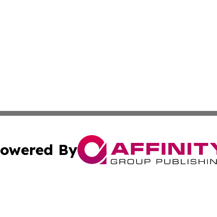
owered By
ubmit Press Release
Terms & Conditions
Copyright/DMCA
nc. dba Affinity Group Publishing & Guam Technology Jour